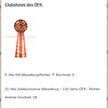
Archiv
Trimmanleitung
Glatthaar
Clubshows des ÖFK
Fotogalerie
Archiv 2015
Archiv 2015
Jagd
Archiv 2014
▾
Downloads
Archiv 2013
Beitrittserklärung
Kontakt
Archiv 2012
Downloads für Züchter
9. Mai IHA Wieselburg/Richter: P. Berchtold, A
-
10. Mai Jubiläumsshow Wieselburg
120 Jahre ÖFK - Richter:
Andrew Goodsell, UK