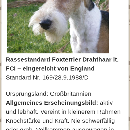
Archiv
Trimmanleitung
Glatthaar
Fotogalerie
Archiv 2015
Archiv 2015
Jagd
Archiv 2014
▾
Downloads
Archiv 2013
Beitrittserklärung
Kontakt
Archiv 2012
Downloads für Züchter
Rassestandard Foxterrier Drahthaar lt.
FCI – eingereicht von England
Standard Nr. 169/28.9.1988/D
Ursprungsland: Großbritannien
Allgemeines Erscheinungsbild:
aktiv
und lebhaft. Vereint in kleinerem Rahmen
Knochstärke und Kraft. Nie schwerfällig
oder grob. Vollkommen ausgewogen in