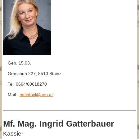
Archiv
Trimmanleitung
Glatthaar
Fotogalerie
Archiv 2015
Archiv 2015
Jagd
Archiv 2014
▾
Downloads
Archiv 2013
Beitrittserklärung
Kontakt
Archiv 2012
Downloads für Züchter
Geb. 15.03.
Graschuh 227, 8510 Stainz
Tel: 0664/60618270
Mail:
meinfoxl@aon.at
Mf. Mag. Ingrid Gatterbauer
Kassier