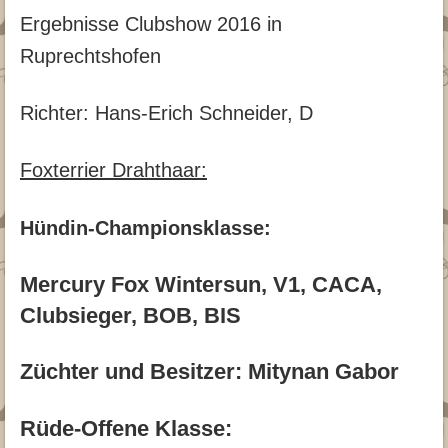
Archiv
Trimmanleitung
Glatthaar
Fotogalerie
Ergebnisse Clubshow 2016 in
Archiv 2015
Ruprechtshofen
Archiv 2015
Jagd
Archiv 2014
▾
Downloads
Archiv 2013
Richter: Hans-Erich Schneider, D
Beitrittserklärung
Kontakt
Archiv 2012
Foxterrier Drahthaar:
Downloads für Züchter
Hündin-Championsklasse:
Mercury Fox Wintersun, V1, CACA,
Clubsieger, BOB, BIS
Züchter und Besitzer: Mitynan Gabor
Rüde-Offene Klasse: