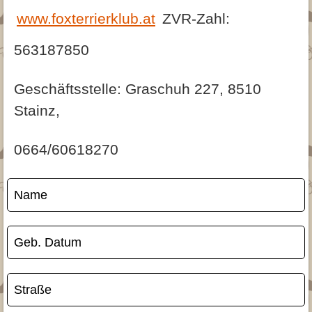
Archiv
Trimmanleitung
Glatthaar
Fotogalerie
www.foxterrierklub.at
ZVR-Zahl:
Archiv 2015
Archiv 2015
Jagd
Archiv 2014
563187850
▾
Downloads
Archiv 2013
Geschäftsstelle: Graschuh 227, 8510
Beitrittserklärung
Kontakt
Archiv 2012
Stainz,
Downloads für Züchter
0664/60618270
Name
Geb. Datum
Straße