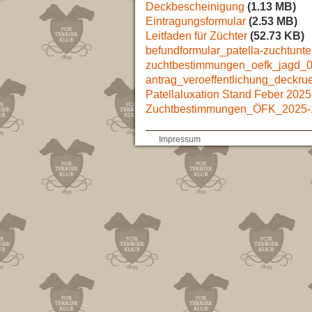
Deckbescheinigung
(1.13 MB)
Eintragungsformular
(2.53 MB)
Leitfaden für Züchter
(52.73 KB)
befundformular_patella-zuchtunt
zuchtbestimmungen_oefk_jagd_
antrag_veroeffentlichung_deckr
Patellaluxation Stand Feber 2025
Zuchtbestimmungen_ÖFK_2025-
AGB
Impressum