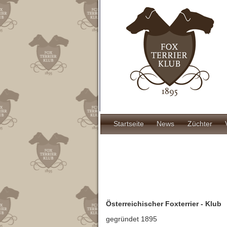
Direkt
zum
Inhalt
Hauptnavigat
Startseite
News
Züchter
Österreichischer Foxterrier - Klub
gegründet 1895