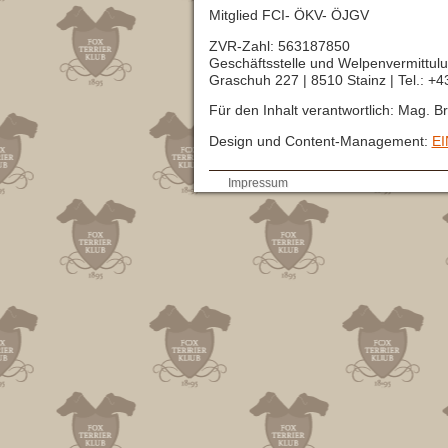
Mitglied FCI- ÖKV- ÖJGV
ZVR-Zahl: 563187850
Geschäftsstelle und Welpenvermittulu
Graschuh 227 | 8510 Stainz | Tel.: +
Für den Inhalt verantwortlich: Mag. B
Design und Content-Management:
EI
AGB
Impressum