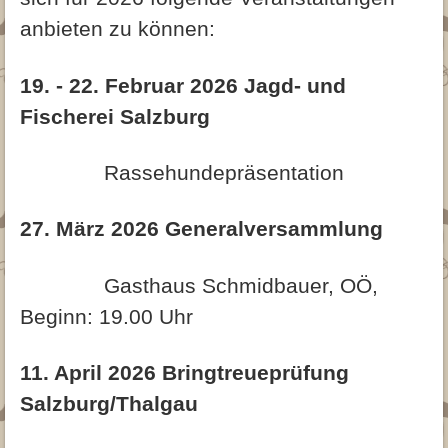
Archiv
Trimmanleitung
Glatthaar
Fotogalerie
Archiv 2015
anbieten zu können:
Archiv 2015
Jagd
Archiv 2014
19. - 22. Februar 2026 Jagd- und
▾
Downloads
Archiv 2013
Fischerei Salzburg
Beitrittserklärung
Kontakt
Archiv 2012
Rassehundepräsentation
Downloads für Züchter
27. März 2026 Generalversammlung
Gasthaus Schmidbauer, OÖ,
Beginn: 19.00 Uhr
11. April 2026 Bringtreueprüfung
Salzburg/Thalgau