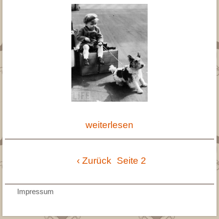
weiterlesen
Seitennummerierung
Vorherige
‹ Zurück
Seite 2
Seite
AGB
Impressum