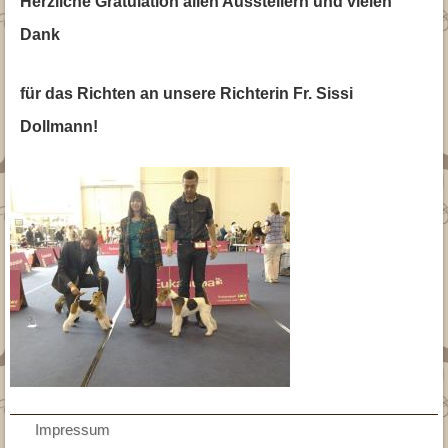
Herzliche Gratulation allen Ausstellern und vielen
Dank
für das Richten an unsere Richterin Fr. Sissi
Dollmann!
AGB
Impressum